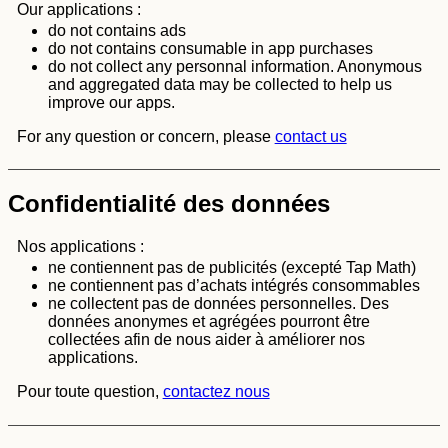
Our applications :
do not contains ads
do not contains consumable in app purchases
do not collect any personnal information. Anonymous
and aggregated data may be collected to help us
improve our apps.
For any question or concern, please
contact us
Confidentialité des données
Nos applications :
ne contiennent pas de publicités (excepté Tap Math)
ne contiennent pas d’achats intégrés consommables
ne collectent pas de données personnelles. Des
données anonymes et agrégées pourront être
collectées afin de nous aider à améliorer nos
applications.
Pour toute question,
contactez nous